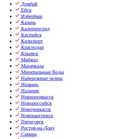
Домбай
Ейск
Избербаш
Казань
Калининград
Каспийск
Кизилюрт
Краснодар
Крымск
Майкоп
Махачкала
Минеральные Воды
Набережные челны
Назрань
Нальчик
Невинномысск
Новороссийск
Новочеркасск
Новошахтинск
Пятигорск
Ростов-на-Дону
Самара