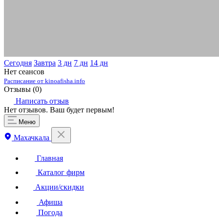
Сегодня
Завтра
3 дн
7 дн
14 дн
Нет сеансов
Расписание от kinoafisha.info
Отзывы (
0
)
Написать отзыв
Нет отзывов. Ваш будет первым!
Меню
Махачкала
Главная
Каталог фирм
Акции/скидки
Афиша
Погода