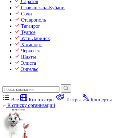
Саратов
Славянск-на-Кубани
Сочи
Ставрополь
Таганрог
Туапсе
Усть-Лабинск
Хасавюрт
Черкесск
Шахты
Элиста
Энгельс
Все
Кинотеатры
Театры
Концерты
К списку организаций