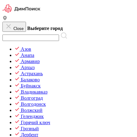
Выберите город
Close
Азов
Анапа
Армавир
Архыз
Астрахань
Балаково
Буйнакск
Владикавказ
Волгоград
Волгодонск
Волжский
Геленджик
Горячий ключ
Грозный
Дербент