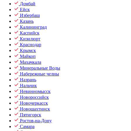
Домбай
Ейск
Избербаш
Казань
Калининград
Каспийск
Кизилюрт
Краснодар
Крымск
Майкоп
Махачкала
Минеральные Воды
Набережные челны
Назрань
Нальчик
Невинномысск
Новороссийск
Новочеркасск
Новошахтинск
Пятигорск
Ростов-на-Дону
Самара