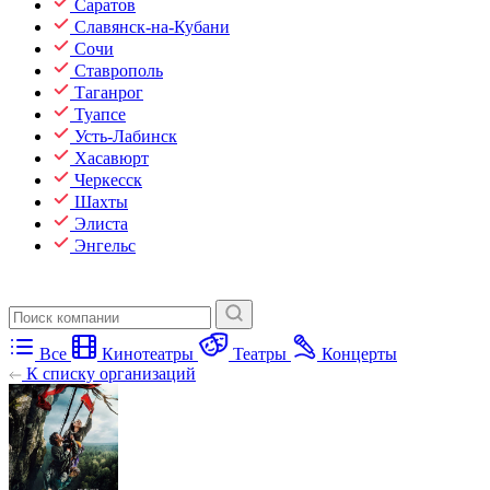
Саратов
Славянск-на-Кубани
Сочи
Ставрополь
Таганрог
Туапсе
Усть-Лабинск
Хасавюрт
Черкесск
Шахты
Элиста
Энгельс
Все
Кинотеатры
Театры
Концерты
К списку организаций