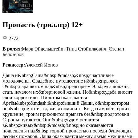
Пропасть (триллер) 12+
2772
В ролях:
Марк Эйдельштейн, Тина Стойилкович, Степан
Белозеров
Режиссер:
Алексей Ионов
Даша и&nbsp;Саша&nbsp;&mdash;&nbsp;счастливые
молодожёны. Свадебное путешествие и&nbsp;прыжок
с&nbsp;парашютом над&nbsp;предгорьем Эльбруса должны
стать началом их&nbsp;новой жизни. Но&nbsp;судьба вносит
свои коррективы. Пилотом оказывается
Артём&nbsp;&mdash;&nbsp;бывший Даши, о&nbsp;котором
она&nbsp;не хотела даже вспоминать. Когда самолёт терпит
крушение, троим приходится прыгать без&nbsp;подготовки.
Стропы путаются. Они&nbsp;чудом остаются
в&nbsp;живых&nbsp;&mdash;&nbsp;но оказываются
подвешены над&nbsp;горной пропастью посреди бушующих
лесных пожаров. Даша оказывается между двумя мужчинами,