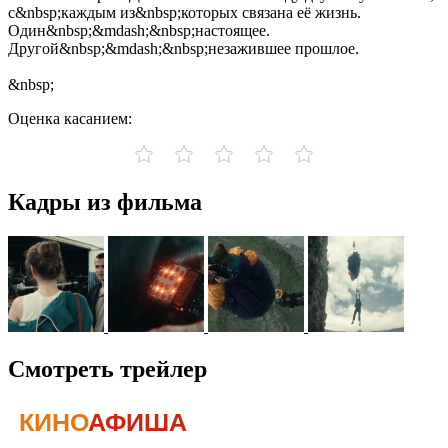
с&nbsp;каждым из&nbsp;которых связана её жизнь.
Один&nbsp;&mdash;&nbsp;настоящее.
Другой&nbsp;&mdash;&nbsp;незажившее прошлое.
&nbsp;
Оценка касанием:
Кадры из фильма
Смотреть трейлер