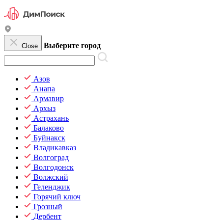
Выберите город
Close
Азов
Анапа
Армавир
Архыз
Астрахань
Балаково
Буйнакск
Владикавказ
Волгоград
Волгодонск
Волжский
Геленджик
Горячий ключ
Грозный
Дербент