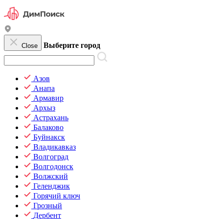
Выберите город
Close
Азов
Анапа
Армавир
Архыз
Астрахань
Балаково
Буйнакск
Владикавказ
Волгоград
Волгодонск
Волжский
Геленджик
Горячий ключ
Грозный
Дербент