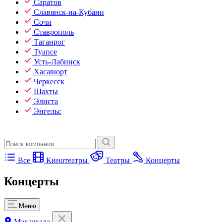
Саратов
Славянск-на-Кубани
Сочи
Ставрополь
Таганрог
Туапсе
Усть-Лабинск
Хасавюрт
Черкесск
Шахты
Элиста
Энгельс
Все
Кинотеатры
Театры
Концерты
Концерты
Меню
Махачкала