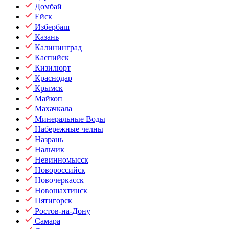
Домбай
Ейск
Избербаш
Казань
Калининград
Каспийск
Кизилюрт
Краснодар
Крымск
Майкоп
Махачкала
Минеральные Воды
Набережные челны
Назрань
Нальчик
Невинномысск
Новороссийск
Новочеркасск
Новошахтинск
Пятигорск
Ростов-на-Дону
Самара