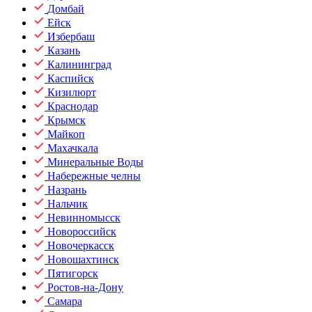
Домбай
Ейск
Избербаш
Казань
Калининград
Каспийск
Кизилюрт
Краснодар
Крымск
Майкоп
Махачкала
Минеральные Воды
Набережные челны
Назрань
Нальчик
Невинномысск
Новороссийск
Новочеркасск
Новошахтинск
Пятигорск
Ростов-на-Дону
Самара