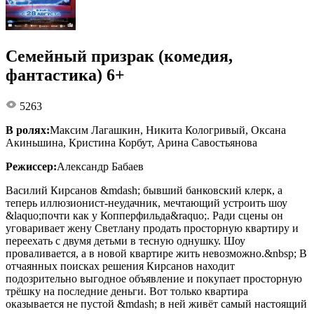
Семейный призрак (комедия,
фантастика) 6+
5263
В ролях:
Максим Лагашкин, Никита Кологривый, Оксана
Акиньшина, Кристина Корбут, Арина Савостьянова
Режиссер:
Александр Бабаев
Василий Кирсанов &mdash; бывший банковский клерк, а
теперь иллюзионист-неудачник, мечтающий устроить шоу
&laquo;почти как у Копперфильда&raquo;. Ради сцены он
уговаривает жену Светлану продать просторную квартиру и
переехать с двумя детьми в тесную однушку. Шоу
проваливается, а в новой квартире жить невозможно.&nbsp; В
отчаянных поисках решения Кирсанов находит
подозрительно выгодное объявление и покупает просторную
трёшку на последние деньги. Вот только квартира
оказывается не пустой &mdash; в ней живёт самый настоящий