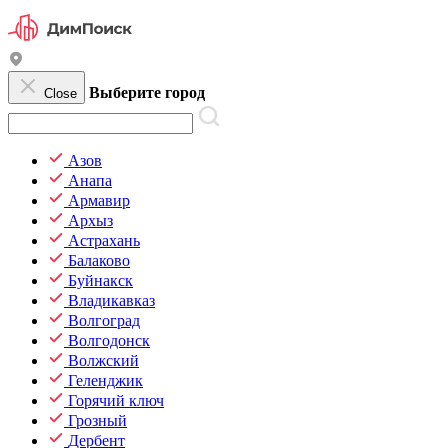
Выберите город
Close
Азов
Анапа
Армавир
Архыз
Астрахань
Балаково
Буйнакск
Владикавказ
Волгоград
Волгодонск
Волжский
Геленджик
Горячий ключ
Грозный
Дербент