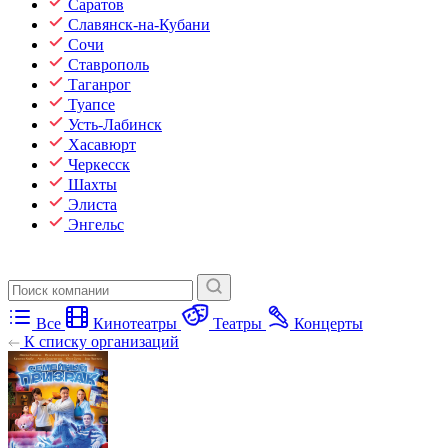
Саратов
Славянск-на-Кубани
Сочи
Ставрополь
Таганрог
Туапсе
Усть-Лабинск
Хасавюрт
Черкесск
Шахты
Элиста
Энгельс
Все
Кинотеатры
Театры
Концерты
К списку организаций