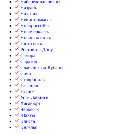
Набережные челны
Назрань
Нальчик
Невинномысск
Новороссийск
Новочеркасск
Новошахтинск
Пятигорск
Ростов-на-Дону
Самара
Саратов
Славянск-на-Кубани
Сочи
Ставрополь
Таганрог
Туапсе
Усть-Лабинск
Хасавюрт
Черкесск
Шахты
Элиста
Энгельс