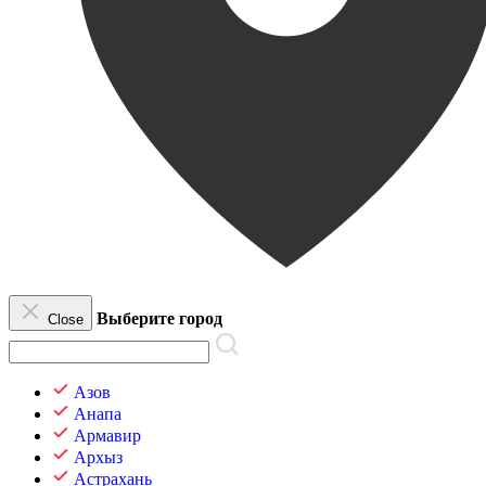
Выберите город
Close
Азов
Анапа
Армавир
Архыз
Астрахань