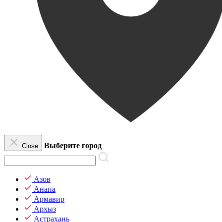
Выберите город
Close
Азов
Анапа
Армавир
Архыз
Астрахань