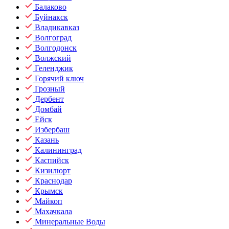
Балаково
Буйнакск
Владикавказ
Волгоград
Волгодонск
Волжский
Геленджик
Горячий ключ
Грозный
Дербент
Домбай
Ейск
Избербаш
Казань
Калининград
Каспийск
Кизилюрт
Краснодар
Крымск
Майкоп
Махачкала
Минеральные Воды