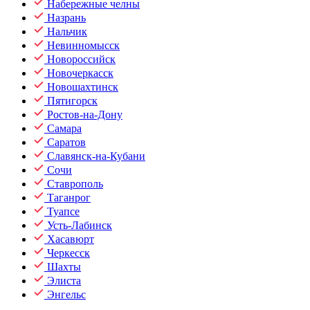
Набережные челны
Назрань
Нальчик
Невинномысск
Новороссийск
Новочеркасск
Новошахтинск
Пятигорск
Ростов-на-Дону
Самара
Саратов
Славянск-на-Кубани
Сочи
Ставрополь
Таганрог
Туапсе
Усть-Лабинск
Хасавюрт
Черкесск
Шахты
Элиста
Энгельс