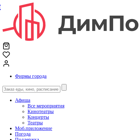
е
Фирмы города
Афиша
Все мероприятия
Кинотеатры
Концерты
Театры
Моб.приложение
Погода
Поддержка