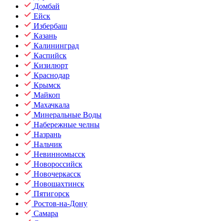
Домбай
Ейск
Избербаш
Казань
Калининград
Каспийск
Кизилюрт
Краснодар
Крымск
Майкоп
Махачкала
Минеральные Воды
Набережные челны
Назрань
Нальчик
Невинномысск
Новороссийск
Новочеркасск
Новошахтинск
Пятигорск
Ростов-на-Дону
Самара