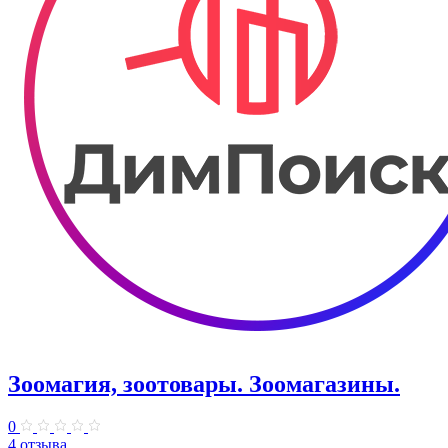
Зоомагия, зоотовары. Зоомагазины.
0
4 отзыва