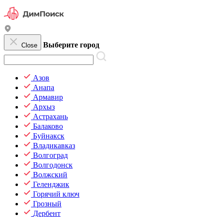
Выберите город
Close
Азов
Анапа
Армавир
Архыз
Астрахань
Балаково
Буйнакск
Владикавказ
Волгоград
Волгодонск
Волжский
Геленджик
Горячий ключ
Грозный
Дербент