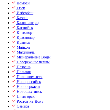
Домбай
Ейск
Избербаш
Казань
Калининград
Каспийск
Кизилюрт
Краснодар
Крымск
Майкоп
Махачкала
Минеральные Воды
Набережные челны
Назрань
Нальчик
Невинномысск
Новороссийск
Новочеркасск
Новошахтинск
Пятигорск
Ростов-на-Дону
Самара