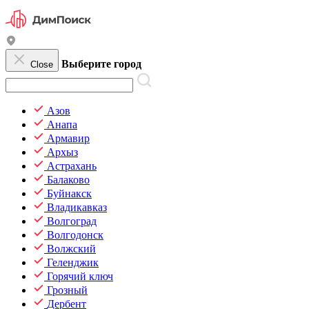
Выберите город
Close
Азов
Анапа
Армавир
Архыз
Астрахань
Балаково
Буйнакск
Владикавказ
Волгоград
Волгодонск
Волжский
Геленджик
Горячий ключ
Грозный
Дербент