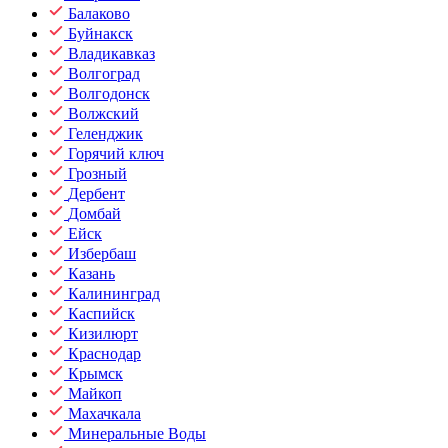
Балаково
Буйнакск
Владикавказ
Волгоград
Волгодонск
Волжский
Геленджик
Горячий ключ
Грозный
Дербент
Домбай
Ейск
Избербаш
Казань
Калининград
Каспийск
Кизилюрт
Краснодар
Крымск
Майкоп
Махачкала
Минеральные Воды