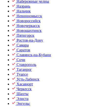
Набережные челны
Назрань
Нальчик
Невинномысск
Новороссийск
Новочеркасск
Новошахтинск
Пятигорск
Ростов-на-Дону
Самара
Саратов
Славянск-на-Кубани
Сочи
Ставрополь
Таганрог
Туапсе
Усть-Лабинск
Хасавюрт
Черкесск
Шахты
Элиста
Энгельс