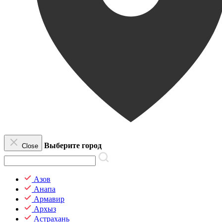
Выберите город
Close
Азов
Анапа
Армавир
Архыз
Астрахань