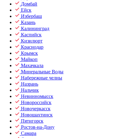
Домбай
Ейск
Избербаш
Казань
Калининград
Каспийск
Кизилюрт
Краснодар
Крымск
Майкоп
Махачкала
Минеральные Воды
Набережные челны
Назрань
Нальчик
Невинномысск
Новороссийск
Новочеркасск
Новошахтинск
Пятигорск
Ростов-на-Дону
Самара