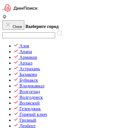
Выберите город
Close
Азов
Анапа
Армавир
Архыз
Астрахань
Балаково
Буйнакск
Владикавказ
Волгоград
Волгодонск
Волжский
Геленджик
Горячий ключ
Грозный
Дербент