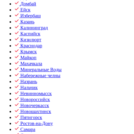
Домбай
Ейск
Избербаш
Казань
Калининград
Каспийск
Кизилюрт
Краснодар
Крымск
Майкоп
Махачкала
Минеральные Воды
Набережные челны
Назрань
Нальчик
Невинномысск
Новороссийск
Новочеркасск
Новошахтинск
Пятигорск
Ростов-на-Дону
Самара