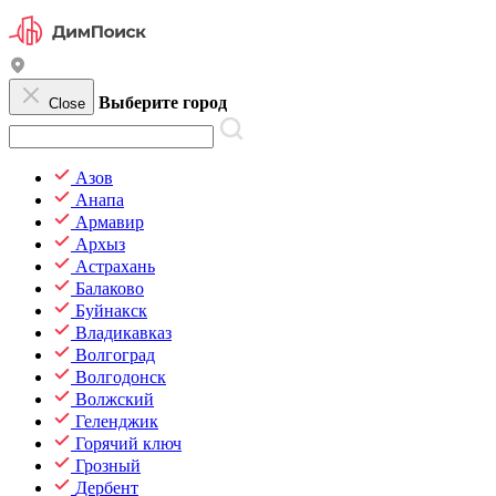
Выберите город
Close
Азов
Анапа
Армавир
Архыз
Астрахань
Балаково
Буйнакск
Владикавказ
Волгоград
Волгодонск
Волжский
Геленджик
Горячий ключ
Грозный
Дербент